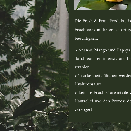
Die Fresh & Fruit Produkte ist
Fruchtcocktail liefert
sofortig
Feuchtigkeit.
> Ananas, Mango und Papaya a
durchfeuchten intensiv und b
strahlen
> Trockenheitsfältchen werden
Hyaluronsäure
> Leichte Fruchtsäureant
Hautrelief was den Proze
verzögert