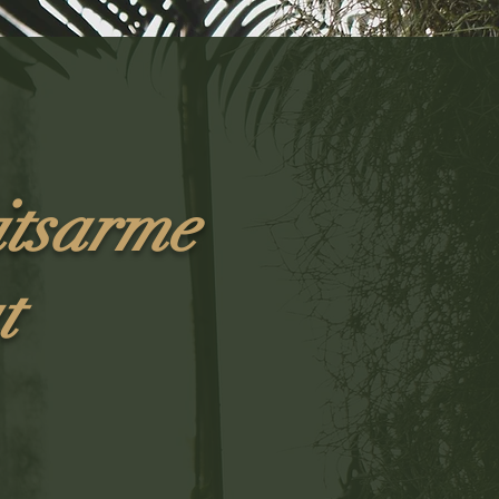
itsarme
t