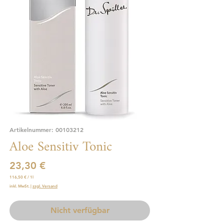
Artikelnummer: 00103212
Aloe Sensitiv Tonic
Preis
23,30 €
116,50 €
/
1l
116,50 €
inkl. MwSt.
|
zzgl. Versand
pro
1
Liter
Nicht verfügbar