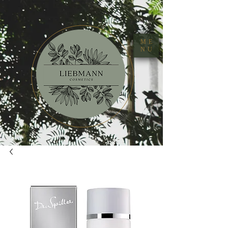
ME
NU