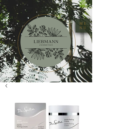
ME
NU