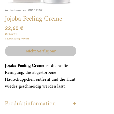
Artikelnummer: 00101107
Jojoba Peeling Creme
Preis
22,60 €
452,00 €
/
1l
452,00 €
inkl. MwSt.
|
zzgl. Versand
pro
1
Liter
Nicht verfügbar
Jojoba Peeling Creme
ist die sanfte
Reinigung, die abgestorbene
Hautschüppchen entfernt und die Haut
wieder geschmeidig werden lässt.
Produktinformation