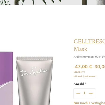
CELLTRESOR
Mask
Artikelnummer: 00118
Stand
 47,00 € 
30,0
600,00 €
/
1l
600,00 €
inkl. MwSt.
|
zzgl. Versand
pro
1
Liter
Anzahl
*
Nur noch 1 verfügba